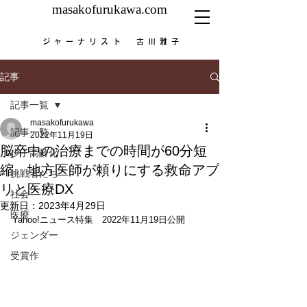
masakofurukawa.com
ジャーナリスト 古川雅子
記事
記事一覧
masakofurukawa
記事一覧
2022年11月19日
脳卒中の治療までの時間が60分短
少子高齢化
縮 地方医師が頼りにする救命アプ
挑戦者たち
リと医療DX
社会
更新日：
2023年4月29日
医療
Yahoo!ニュース特集　2022年11月19日公開
ジェンダー
受賞作