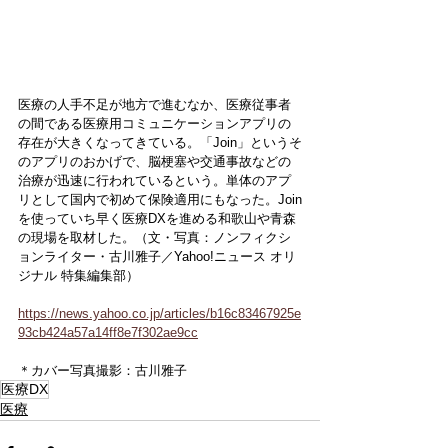
医療の人手不足が地方で進むなか、医療従事者
の間である医療用コミュニケーションアプリの
存在が大きくなってきている。「Join」というそ
のアプリのおかげで、脳梗塞や交通事故などの
治療が迅速に行われているという。単体のアプ
リとして国内で初めて保険適用にもなった。Join
を使っていち早く医療DXを進める和歌山や青森
の現場を取材した。（文・写真：ノンフィクシ
ョンライター・古川雅子／Yahoo!ニュース オリ
ジナル 特集編集部）
https://news.yahoo.co.jp/articles/b16c83467925e
93cb424a57a14ff8e7f302ae9cc
＊カバー写真撮影：古川雅子
医療DX
医療