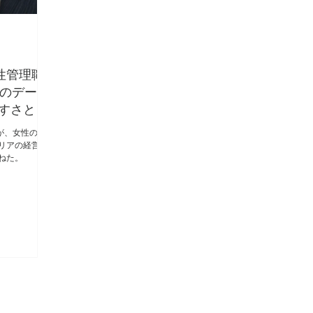
性管理職
りのデータ
すさと
が、女性の社
リアの経営戦
ねた。