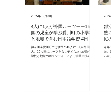
2025年12月30日
202
4人に1人が外国ルーツーー15カ
部
国の児童が学ぶ愛川町の小学校
塾
と地域で育む日本語学習 #日本
庭
社会と外国人
神奈川県愛川町では住民の10人に1人が外国
今年
人。15カ国にルーツをもつ子どもたちが通う小
た。
学校と地域のボランティアによる学習支援の現
いが
場を取材した。（文・写真：ジャーナリスト・
とし
古川雅子／Yahoo!ニュース オリジナル 特集編集
真：
部）
ス 