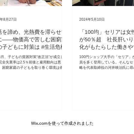
4年8月27日
2024年5月10日
活を諦め、光熱費を滞らせて
「100均」セリアは女
に――物価高で苦しむ困窮家
が50％超 社長肝い
の子どもに対策は #生活危機
化がもたらした働きや
は？ #令和に働く
6月、子どもの貧困対策“改正法”が成立し
100円ショップ大手の「セリア」
完全失業率は2.5％前後と雇用動向は悪くな
員を多く登用している。そんなセ
、困窮家庭の子どもを取り巻く環境は依然
略を代表取締役の河井映治氏に尋
て厳しい。その実情を取材した。（文・写
ジャーナリスト・古川雅子／Yahoo!ニュー
オリジナル 特集編集部）
Wix.comを使って作成されました