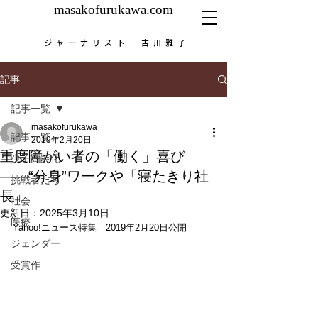
masakofurukawa.com
ジャーナリスト 古川雅子
記事
記事一覧
masakofurukawa
記事一覧
2019年2月20日
重度障がい者の「働く」喜び
少子高齢化
――“分身”ワークや「寝たきり社
挑戦者たち
長」
社会
更新日：
2025年3月10日
医療
Yahoo!ニュース特集　2019年2月20日公開
ジェンダー
受賞作