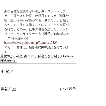
外出困難な重度障がい者が働くロボットカフ
ェ。「寝たきり社長」が経営するウェブ制作会
社。重い障がいがあっても「働きたい」と願う
人がいる。彼らは働くことによってどんな喜び
を得ているのか。仕事の現場を訪ねた。（ノン
フィクションライター・古川雅子／Yahoo!ニュ
ース 特集編集部）
https://news.yahoo.co.jp/feature/1232/
※カバー画像は、撮影者に掲載許諾を得ていま
す。
重度障がい者
分身ロボット
寝たきり社長
OriHime
挑戦者たち
すべて表示
最新記事