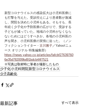
新型コロナウイルスの感染拡大は小児科医療に
も打撃を与えた。受診控えにより患者数が激減
し、閉院を決めた小児科もある。そもそも、長
年続く少子化や予防医療の広がりで、受診する
子どもが減っていた。地域の小児科がなくなら
ないためにはどうすべきか。各地の小児科医の
声を聞き、小児科医療の実情に迫った。（ノン
フィクションライター・
古川雅子
／Yahoo!ニュ
ース オリジナル 特集編集部）
https://news.yahoo.co.jp/articles/fafcbf27639760
6e35d782009bd91bdcb44f7521
※写真は取材時に筆者が撮影したもの
少子化
小児科閉院
新型コロナウイルス
少子高齢化
すべて表示
最新記事