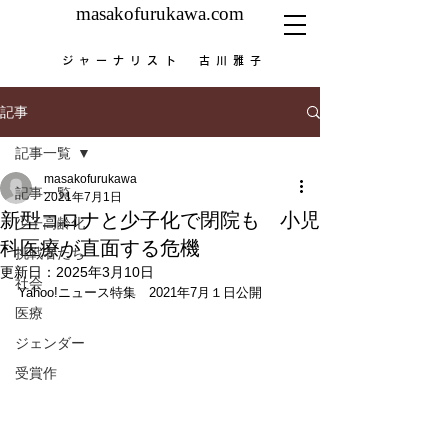
masakofurukawa.com
ジャーナリスト 古川雅子
記事
記事一覧
masakofurukawa
記事一覧
2021年7月1日
新型コロナと少子化で閉院も 小児
少子高齢化
科医療が直面する危機
挑戦者たち
更新日：
2025年3月10日
社会
Yahoo!ニュース特集　2021年7月１日公開
医療
ジェンダー
受賞作