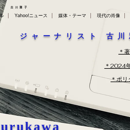
スト 古川雅子
ル
Yahoo!ニュース
媒体・テーマ
現代の肖像
ジャーナリスト 古
​＊
​＊202
​＊ポ
Furukawa