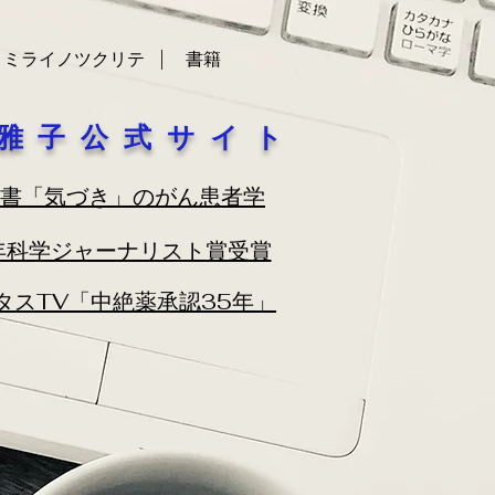
ミライノツクリテ
書籍
川雅子公式サイト
著書「気づき」のがん患者学
4年科学ジャーナリスト賞受賞
リタスTV「中絶薬承認35年」